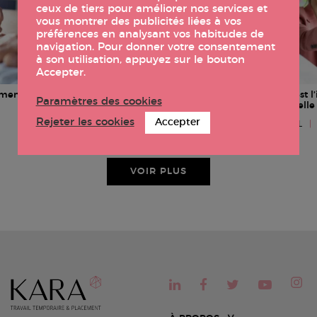
ceux de tiers pour améliorer nos services et
vous montrer des publicités liées à vos
préférences en analysant vos habitudes de
navigation. Pour donner votre consentement
à son utilisation, appuyez sur le bouton
Accepter.
ements ?
7 nouveaux métiers de l’IA à découvrir
Quel est l
Paramètres des cookies
artificiel
DIGITAL
|
RECRUTEMENT
Rejeter les cookies
Accepter
DIGITAL
|
VOIR PLUS
Pagination
des
publications
«
1
2
3
4
5
6