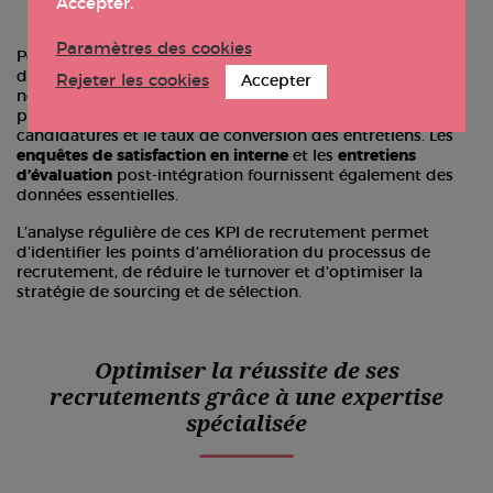
Accepter.
Paramètres des cookies
Pour mesurer tous les indicateurs clés, les entreprises
disposent aujourd’hui de nombreux outils RH, et
Rejeter les cookies
Accepter
notamment
les ATS
(Appliant Tracking System), qui
permettent de suivre le temps de recrutement, les
candidatures et le taux de conversion des entretiens. Les
enquêtes de satisfaction en interne
et les
entretiens
d’évaluation
post-intégration fournissent également des
données essentielles.
L’analyse régulière de ces KPI de recrutement permet
d’identifier les points d’amélioration du processus de
recrutement, de réduire le turnover et d’optimiser la
stratégie de sourcing et de sélection.
Optimiser la réussite de ses
recrutements grâce à une expertise
spécialisée