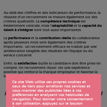
Au-delà des chiffres et des indicateurs de performance, la
réussite d’un recrutement se mesure également sur des
critères qualitatifs. La
compétence technique
est
évidemment centrale, mais l’
adaptabilité
et la
capacité du
talent à s’intégrer
sont tout aussi importantes.
La
performance
et la
contribution réelle
du collaborateur
après plusieurs mois sont également des critères
importants : un recrutement efficace se traduit par une
amélioration tangible des résultats de l’équipe ou du
service concerné.
Enfin, la
satisfaction
du/de la candidat•e doit être prise en
compte. Un recrutement réussi est une expérience
positive qui renforce la marque employeur et favorise la
fidélisation des talents.
Ce site Web utilise ses propres cookies et
ceux de tiers pour améliorer nos services et
vous montrer des publicités liées à vos
Les outils pour suivre et analyser les KPI
préférences en analysant vos habitudes de
de recrutement
navigation. Pour donner votre consentement
à son utilisation, appuyez sur le bouton