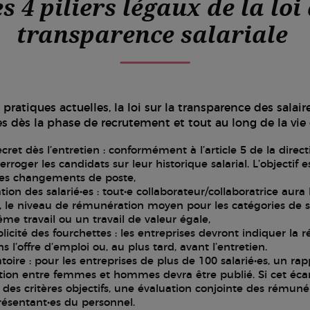
s 4 piliers légaux de la loi
transparence salariale
pratiques actuelles, la loi sur la transparence des salai
s dès la phase de recrutement et tout au long de la vie 
ecret dès l’entretien : conformément à l’article 5 de la direc
rroger les candidats sur leur historique salarial. L’objectif e
 des changements de poste,
ation des salarié•es : tout•e collaborateur/collaboratrice aura 
, le niveau de rémunération moyen pour les catégories de sa
me travail ou un travail de valeur égale,
licité des fourchettes : les entreprises devront indiquer la 
 l’offre d’emploi ou, au plus tard, avant l’entretien.
toire : pour les entreprises de plus de 100 salarié•es, un ra
tion entre femmes et hommes devra être publié. Si cet éca
ar des critères objectifs, une évaluation conjointe des rémun
ésentant•es du personnel.