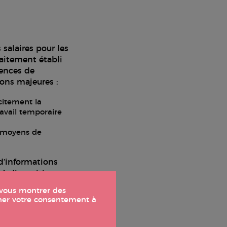
 salaires pour les
raitement établi
gences de
tions majeures :
citement la
ravail temporaire
x moyens de
 d’informations
 à disposition.
alaires
t vous montrer des
nner votre consentement à
s