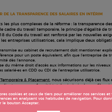
ER DE LA TRANSPARENCE DES SALAIRES EN INTÉRIM
ts les plus complexes de la réforme : la transparence des
le cadre du travail temporaire, le principe d’égalité de t
-18 du Code du travail est renforcé par les nouvelles exi
les entreprises utilisatrices, cela implique deux obliga
 transmise au cabinet de recrutement doit mentionner expli
érence pour un poste équivalent, afin que l’entreprise de t
mité dès l’annonce,
pose du même droit d’accès aux informations sur les niveau
 salarié•es en CDD ou CDI de l’entreprise utilisatrice.
 Temporaire & Placement
, nous sécurisons déjà ces flux
 client•es une conformité totale vis-à-vis des profils mis
ct de la transparence des s
opres cookies et ceux de tiers pour améliorer nos services e
éférences en analysant vos habitudes de navigation. Pour do
ur le bouton Accepter.
sur les structures de coût