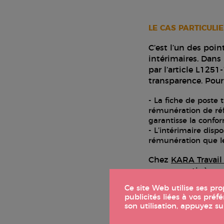
LE CAS PARTICULI
C’est l’un des poin
intérimaires. Dans 
par l’article L1251
transparence. Pour 
La fiche de poste
rémunération de réf
garantisse la confor
L’intérimaire dis
rémunération que les
Chez
KARA Travail
pour garantir à nos
L’impa
Ce site Web utilise ses pr
publicités liées à vos pr
son utilisation, appuyez s