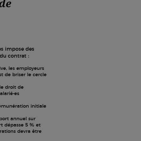
 de
res impose des
du contrat :
tive, les employeurs
st de briser le cercle
le droit de
larié•es
rémunération initiale
pport annuel sur
rt dépasse 5 % et
érations devra être