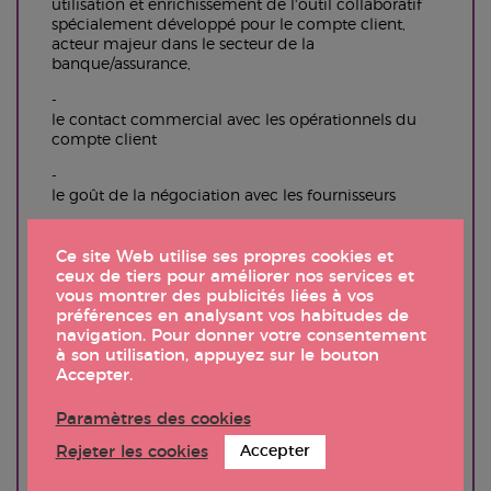
utilisation et enrichissement de l'outil collaboratif
spécialement développé pour le compte client,
acteur majeur dans le secteur de la
banque/assurance,
le contact commercial avec les opérationnels du
compte client
le goût de la négociation avec les fournisseurs
le suivi de production des commandes
Ce site Web utilise ses propres cookies et
d'imprimés, tant de communication
ceux de tiers pour améliorer nos services et
qu'administratifs
vous montrer des publicités liées à vos
préférences en analysant vos habitudes de
Poste: CDI
navigation. Pour donner votre consentement
Rémunération annuelle brute comprise entre 37 et 39
à son utilisation, appuyez sur le bouton
K€
Accepter.
Restaurant d'entreprise
Paramètres des cookies
Rejeter les cookies
Accepter