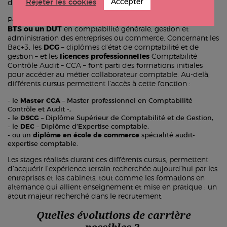
Rejeter les cookies
Accepter
du Bac+2 au Bac + 5.
Pour les cursus de courte durée, il est possible de choisir
un
BTS ou un DUT
en comptabilité générale, gestion et
administration des entreprises ou commerce. Concernant les
Bac+3, les
DCG
– diplômes d’état de comptabilité et de
gestion – et les
licences professionnelles
Comptabilité
Contrôle Audit – CCA – font parti des formations initiales
pour accéder au métier collaborateur comptable. Au-delà,
différents cursus permettent l’accès à cette fonction :
le
Master CCA
– Master professionnel en Comptabilité
Contrôle et Audit -,
le
DSCG
– Diplôme Supérieur de Comptabilité et de Gestion,
le
DEC
– Diplôme d’Expertise comptable,
ou un
diplôme en école de commerce
spécialité audit-
expertise comptable.
Les stages réalisés durant ces différents cursus, permettent
d’acquérir l’expérience terrain recherchée aujourd’hui par les
entreprises et les cabinets, tout comme les formations en
alternance qui allient enseignement et mise en pratique : un
atout majeur recherché dans le recrutement.
Quelles évolutions de carrière