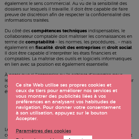
également le sens commercial. Au vu de la sensibilité des
dossiers sur lesquels il travaille, il doit être capable de faire
preuve de discrétion afin de respecter la confidentialité des
informations traitées.
Du côté des
compétences techniques
indispensables, le
collaborateur comptable doit maîtriser les connaissances en
terme de
comptabilité
– les normes, les procédures… – mais
également en
fiscalité
,
droit des entreprises
et
droit social
.
Il doit être capable d’interpréter les états financiers et
comptables. La maîtrise des outils et logiciels informatiques
en lien avec sa position est également essentielle.
À noter que si l’entreprise ou le cabinet d’expertise pour
lequel il travaille à une portée internationale, le collaborateur
Ce site Web utilise ses propres cookies et
comptable devra naturellement maîtriser les langues
ceux de tiers pour améliorer nos services et
étrangères correspondant aux pays des marchés concernés.
vous montrer des publicités liées à vos
Quelles sont les études à suivre ?
préférences en analysant vos habitudes de
navigation. Pour donner votre consentement
à son utilisation, appuyez sur le bouton
Accepter.
Le métier de collaborateur comptable ne requiert aucune
Paramètres des cookies
certification. Il est accessible depuis plusieurs parcours allant