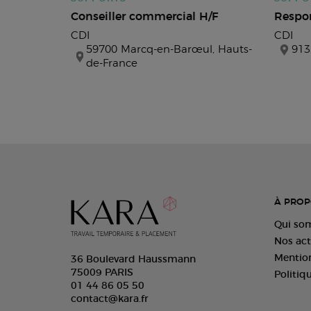
Conseiller commercial H/F
Respo
CDI
CDI
59700 Marcq-en-Barœul, Hauts-
913
de-France
À PROP
Qui so
Nos act
Mention
36 Boulevard Haussmann
75009 PARIS
Politiq
01 44 86 05 50
contact@kara.fr