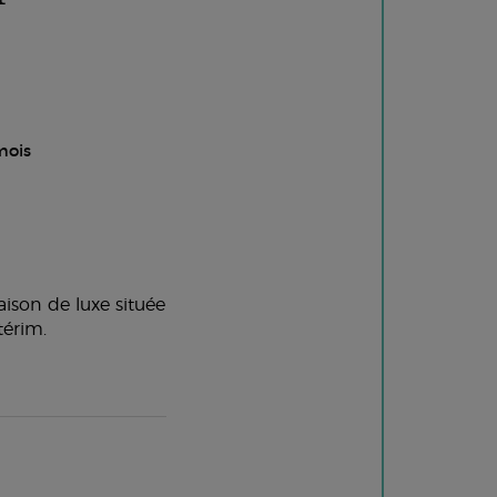
mois
ison de luxe située
térim.