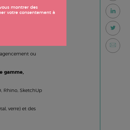
t vous montrer des
nner votre consentement à
r, agencement ou
 de gamme,
D, Rhino, SketchUp
al, verre) et des