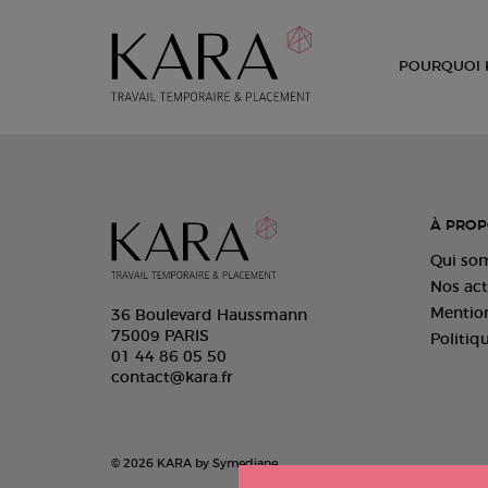
POURQUOI 
À PROP
Qui so
Nos act
Mention
36 Boulevard Haussmann
75009 PARIS
Politiq
01 44 86 05 50
contact@kara.fr
© 2026 KARA by Symediane