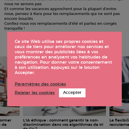
nous ne serions pas.
Et comme les vacances approchent pour la plupart d’entre
nous, pensez à Kara pour les remplacements qui ne sont pas
encore bouclés.
Confiez-nous vos remplacements d’été et partez en congés
tranquille !
Nos derniers
articles
Ce site Web utilise ses propres cookies et
ceux de tiers pour améliorer nos services et
vous montrer des publicités liées à vos
préférences en analysant vos habitudes de
navigation. Pour donner votre consentement
à son utilisation, appuyez sur le bouton
Accepter.
Paramètres des cookies
Rejeter les cookies
Accepter
former
L’IA éthique : comment garantir la non-
La flexibil
é de
discrimination dans vos algorithmes de tri
recruteme