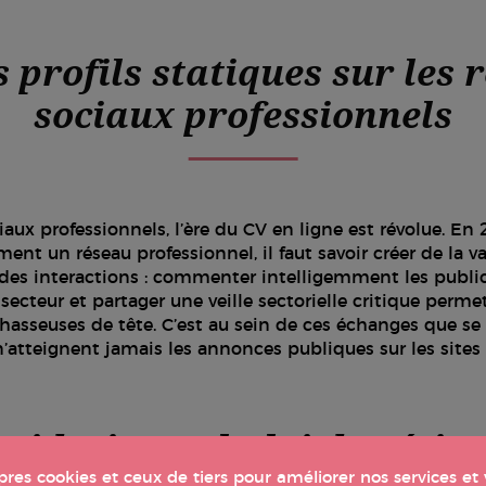
s profils statiques sur les
sociaux professionnels
iaux professionnels, l’ère du CV en ligne est révolue. En
ment un réseau professionnel, il faut savoir créer de la v
é des interactions : commenter intelligemment les publi
secteur et partager une veille sectorielle critique permet
chasseuses de tête. C’est au sein de ces échanges que s
’atteignent jamais les annonces publiques sur les sites
ridation et la loi de récip
opres cookies et ceux de tiers pour améliorer nos services e