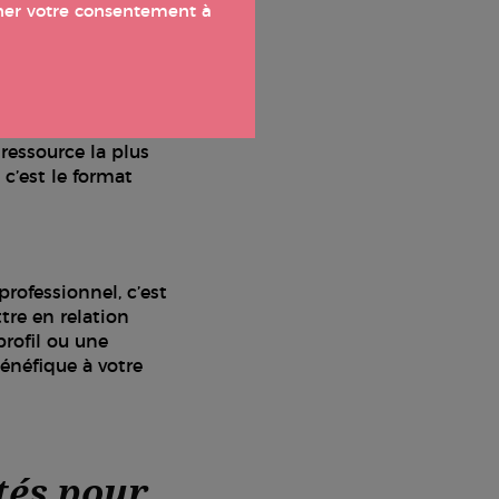
nner votre consentement à
 le “phygital”) qui
ssionnels et les
omité,
 ressource la plus
 c’est le format
professionnel, c’est
tre en relation
rofil ou une
énéfique à votre
tés pour