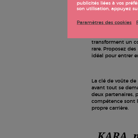
publicités liées à vos pr
son utilisation, appuyez s
Si le digital permet
Paramètres des cookies
scelle vraiment la 
cercles d’expert•es
transforment un con
rare. Proposez des 
idéal pour entrer e
La clé de voûte de 
avant tout se deman
deux partenaires, 
compétence sont l
propre carrière.
KARA, m