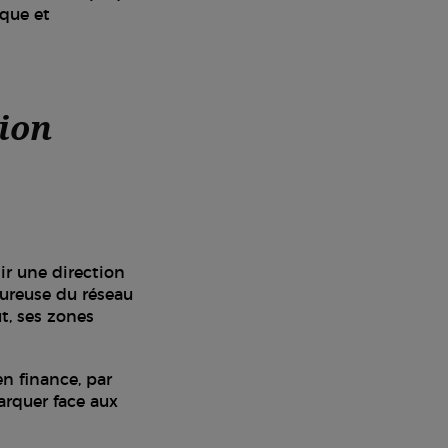
ique et
tion
ir une direction
oureuse du réseau
ut, ses zones
en finance, par
arquer face aux