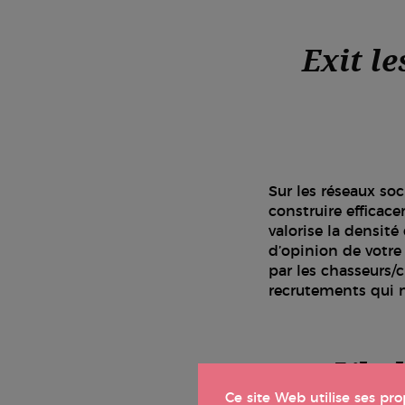
Exit le
Sur les réseaux soc
construire efficace
valorise la densit
d’opinion de votre 
par les chasseurs/
recrutements qui n
L’hyb
Ce site Web utilise ses pr