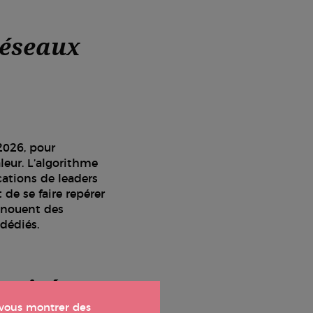
 réseaux
 2026, pour
aleur. L’algorithme
cations de leaders
 de se faire repérer
e nouent des
 dédiés.
rocité
t vous montrer des