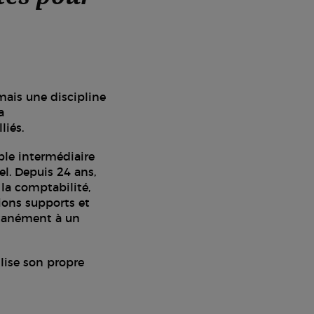
mais une discipline
a
liés.
le intermédiaire
l. Depuis 24 ans,
 la comptabilité,
tions supports et
antanément à un
lise son propre