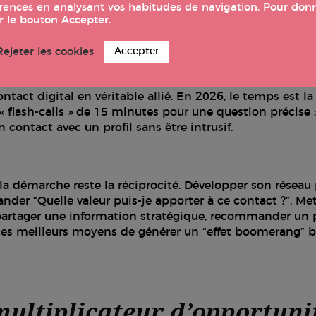
éférences en analysant vos habitudes de navigation. Pour do
ur le bouton Accepter.
 bien souvent d’initier le contact, c’est l’hybridation (ou
Rejeter les cookies
Accepter
confiance : le réseautage privilégie les événements profe
. Le “deep networking”, les rencontres ciblées en petit c
tact digital en véritable allié. En 2026, le temps est la
« flash-calls » de 15 minutes pour une question précise :
n contact avec un profil sans être intrusif.
la démarche reste la réciprocité. Développer son réseau 
der “Quelle valeur puis-je apporter à ce contact ?”. Met
partager une information stratégique, recommander un p
es meilleurs moyens de générer un “effet boomerang” b
ultiplicateur d’opportuni