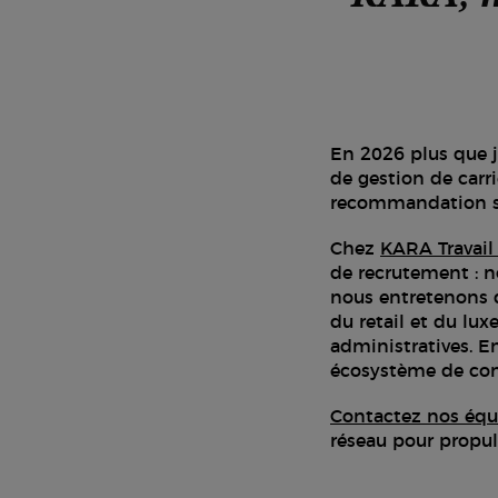
En 2026 plus que j
de gestion de carr
recommandation son
Chez
KARA Travail
de recrutement : n
nous entretenons de
du retail et du lu
administratives. E
écosystème de con
Contactez nos équ
réseau pour propuls