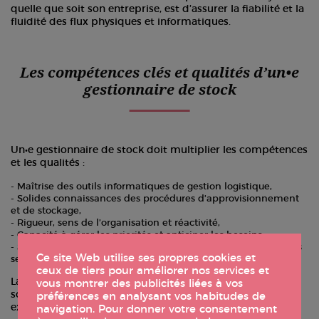
quelle que soit son entreprise, est d’assurer la fiabilité et la
fluidité des flux physiques et informatiques.
Les compétences clés et qualités d’un•e
gestionnaire de stock
Un•e gestionnaire de stock doit multiplier les compétences
et les qualités :
Maîtrise des outils informatiques de gestion logistique,
Solides connaissances des procédures d’approvisionnement
et de stockage,
Rigueur, sens de l’organisation et réactivité,
Capacité à gérer les priorités et anticiper les besoins,
Sens de la communication pour travailler en équipe avec les
Ce site Web utilise ses propres cookies et
services logistique, production et commercial…
ceux de tiers pour améliorer nos services et
La précision, la capacité d’analyse et la gestion du stress
vous montrer des publicités liées à vos
sont également des atouts majeurs pour ce métier
préférences en analysant vos habitudes de
exigeant en termes de fiabilité et de timing.
navigation. Pour donner votre consentement