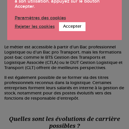
à son utilisation, appuyez sur le bouton
Accepter.
Quelle formation pour devenir
Paramètres des cookies
gestionnaire de stock ?
Rejeter les cookies
Accepter
Le métier est accessible à partir d’un Bac professionnel
Logistique ou d’un Bac pro Transport, mais les formations
post-bac comme le BTS Gestion des Transports et
Logistique Associée (GTLA) ou le DUT Gestion Logistique et
Transport (GLT) offrent de meilleures perspectives.
Il est également possible de se former via des titres
professionnels reconnus dans la logistique. Certaines
entreprises forment leurs salariés en interne à la gestion de
stock, notamment pour des postes évolutifs vers des
fonctions de responsable d’entrepôt.
Quelles sont les évolutions de carrière
possibles ?